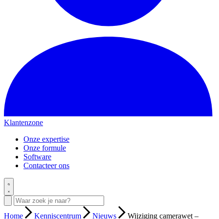
Klantenzone
Onze expertise
Onze formule
Software
Contacteer ons
Home
Kenniscentrum
Nieuws
Wijziging camerawet –