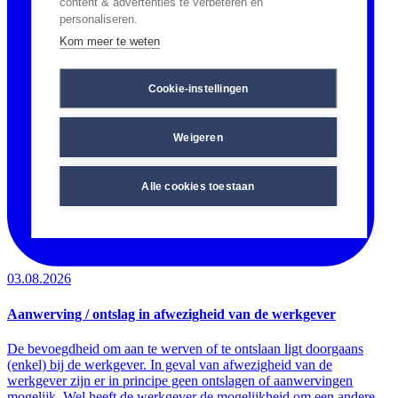
content & advertenties te verbeteren en
personaliseren.
Kom meer te weten
Cookie-instellingen
Weigeren
Alle cookies toestaan
03.08.2026
Aanwerving / ontslag in afwezigheid van de werkgever
De bevoegdheid om aan te werven of te ontslaan ligt doorgaans
(enkel) bij de werkgever. In geval van afwezigheid van de
werkgever zijn er in principe geen ontslagen of aanwervingen
mogelijk. Wel heeft de werkgever de mogelijkheid om een andere