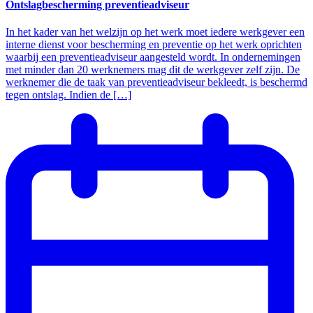
Ontslagbescherming preventieadviseur
In het kader van het welzijn op het werk moet iedere werkgever een
interne dienst voor bescherming en preventie op het werk oprichten
waarbij een preventieadviseur aangesteld wordt. In ondernemingen
met minder dan 20 werknemers mag dit de werkgever zelf zijn. De
werknemer die de taak van preventieadviseur bekleedt, is beschermd
tegen ontslag. Indien de […]