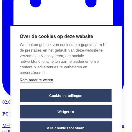
Over de cookies op deze website
We maken gebruik van cookies om gegevens m.b.t.
de prestaties en het gebruik van deze website te
verzamelen & analyseren, om sociale
netwerkfunctionaliteiten aan te bieden en onze
content & advertenties te verbeteren en
personaliseren.
Kom meer te weten
Cookie-instellingen
02.03.2026
Zelfstandige kleinhandel
Weigeren
PC 201.00 – Ecocheques of bruto premie
Met de loonverwerking van de maand april 2026 zullen wederom
Alle cookies toestaan
ecocheques of een bruto premie worden verwerkt voor de