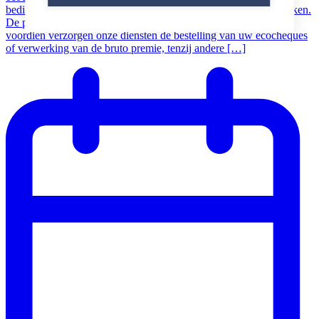
bedienden uit PC 201.00, naargelang de eerder gemaakte afspraken.
De procedure verloopt identiek als in het verleden. Net zoals
voordien verzorgen onze diensten de bestelling van uw ecocheques
of verwerking van de bruto premie, tenzij andere […]