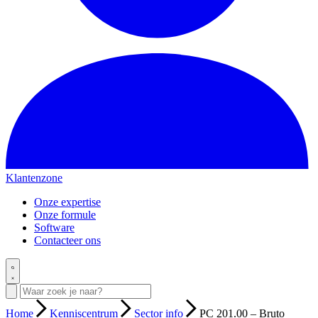
Klantenzone
Onze expertise
Onze formule
Software
Contacteer ons
Home
Kenniscentrum
Sector info
PC 201.00 – Bruto